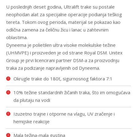
U poslednjih deset godina, Ultralift trake su postale
neophodan alat za specijalne operacije podianja teškog
tereta. Tokom ovog perioda, materijal se pokazao kao
odlična zamena za čeličnu žicu i lanac u zahtevnim
oblastima.
Dyneema je polietilen ultra visoke molekulske težine
(UHMVPE) i proizveden je od strane Royal DSM. Unitex
Group je prvi licencirani partner DSM-a za proizvodnju
traka za podizanje napravljenih od Dyneema.
Okrugle trake do 180t, sigurnosnog faktora 7:1
10% težine standardnih žičanih traka, što im omogućava
da plutaju na vodi
Izuzetno trajne i otporne na vlagu, UV zračenje i
hemijske reakcije
Mala težina-mala gustina