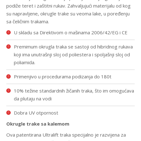
podiže teret i zaštitni rukav. Zahvaljujući materijalu od kog
su napravljene, okrugle trake su veoma lake, u poređenju
sa čeličnim trakama.
U skladu sa Direktivom o mašinama 2006/42/EG i CE
Premimum okrugla traka se sastoji od hibridnog rukava
koji ima unutrašnji sloj od poliestera i spoljašnji sloj od
poliamida.
Primenjivo u procedurama podizanja do 180t
10% težine standardnih žičanih traka, što im omogućava
da plutaju na vodi
Dobra UV otpornost
Okrugle trake sa kalemom
Ova patentirana Ultralift traka specijalno je razvijena za