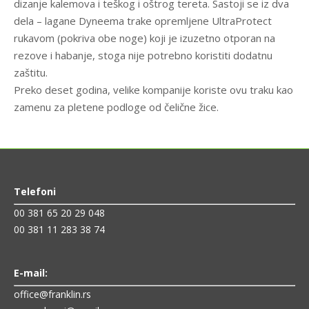
dizanje kalemova i teškog i oštrog tereta. Sastoji se iz dva
dela – lagane Dyneema trake opremljene UltraProtect
rukavom (pokriva obe noge) koji je izuzetno otporan na
rezove i habanje, stoga nije potrebno koristiti dodatnu
zaštitu.
Preko deset godina, velike kompanije koriste ovu traku kao
zamenu za pletene podloge od čelične žice.
Telefoni
00 381 65 20 29 048
00 381 11 283 38 74
E-mail:
office@franklin.rs