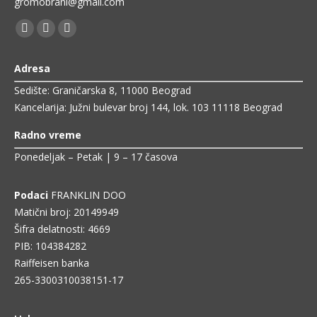
gromobrani@gmail.com
Find us on:
Facebook
Linkedin
Mail
page
page
page
Adresa
opens
opens
opens
Sedište: Graničarska 8, 11000 Beograd
in
in
in
Kancelarija: Južni bulevar broj 144, lok. 103 11118 Beograd
new
new
new
window
window
window
Radno vreme
Ponedeljak – Petak | 9 – 17 časova
Podaci
FRANKLIN DOO
Matični broj: 20149949
Šifra delatnosti: 4669
PIB: 104384282
Raiffeisen banka
265-3300310038151-17