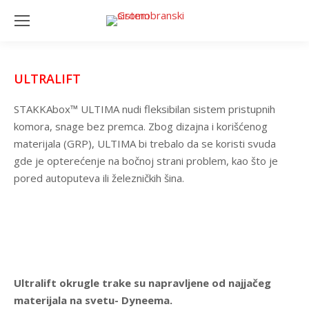
ULTRALIFT
STAKKAbox™ ULTIMA nudi fleksibilan sistem pristupnih
komora, snage bez premca. Zbog dizajna i korišćenog
materijala (GRP), ULTIMA bi trebalo da se koristi svuda
gde je opterećenje na bočnoj strani problem, kao što je
pored autoputeva ili železničkih šina.
Ultralift okrugle trake su napravljene od najjačeg
materijala na svetu- Dyneema.