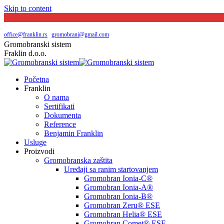
Skip to content
Južni bulevar broj 144 | Beograd
065 20 29 048
office@franklin.rs
|
gromobrani@gmail.com
Gromobranski sistem
Fraklin d.o.o.
Početna
Franklin
O nama
Sertifikati
Dokumenta
Reference
Benjamin Franklin
Usluge
Proizvodi
Gromobranska zaštita
Uređaji sa ranim startovanjem
Gromobran Ionia-C®
Gromobran Ionia-A®
Gromobran Ionia-B®
Gromobran Zeru® ESE
Gromobran Helia® ESE
Gromobran Comet® ESE