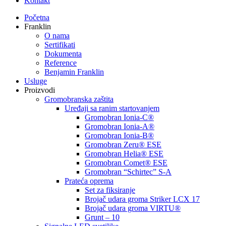
Kontakt
Početna
Franklin
O nama
Sertifikati
Dokumenta
Reference
Benjamin Franklin
Usluge
Proizvodi
Gromobranska zaštita
Uređaji sa ranim startovanjem
Gromobran Ionia-C®
Gromobran Ionia-A®
Gromobran Ionia-B®
Gromobran Zeru® ESE
Gromobran Helia® ESE
Gromobran Comet® ESE
Gromobran “Schirtec” S-A
Prateća oprema
Set za fiksiranje
Brojač udara groma Striker LCX 17
Brojač udara groma VIRTU®
Grunt – 10