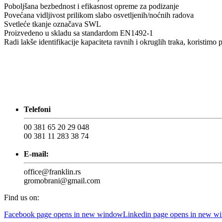
Poboljšana bezbednost i efikasnost opreme za podizanje
Povećana vidljivost prilikom slabo osvetljenih/noćnih radova
Svetleće tkanje označava SWL
Proizvedeno u skladu sa standardom EN1492-1
Radi lakše identifikacije kapaciteta ravnih i okruglih traka, koristimo
Telefoni
00 381 65 20 29 048
00 381 11 283 38 74
E-mail:
office@franklin.rs
gromobrani@gmail.com
Find us on:
Facebook page opens in new window
Linkedin page opens in new w