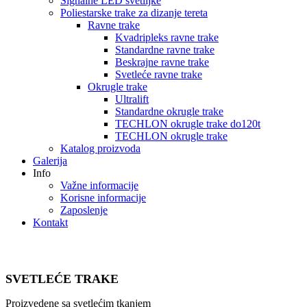
Signalne LED svetiljke
Poliestarske trake za dizanje tereta
Ravne trake
Kvadripleks ravne trake
Standardne ravne trake
Beskrajne ravne trake
Svetleće ravne trake
Okrugle trake
Ultralift
Standardne okrugle trake
TECHLON okrugle trake do120t
TECHLON okrugle trake
Katalog proizvoda
Galerija
Info
Važne informacije
Korisne informacije
Zaposlenje
Kontakt
SVETLEĆE TRAKE
Proizvedene sa svetlećim tkanjem