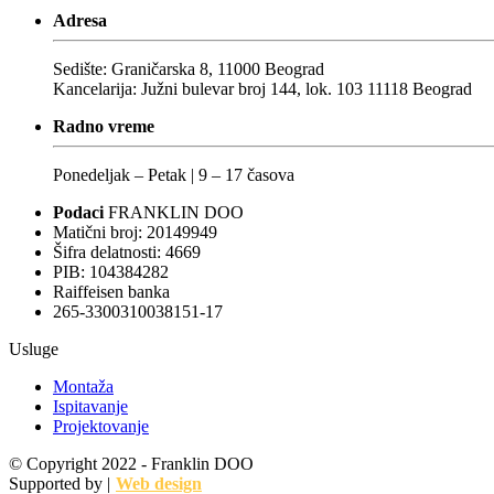
Adresa
Sedište: Graničarska 8, 11000 Beograd
Kancelarija: Južni bulevar broj 144, lok. 103 11118 Beograd
Radno vreme
Ponedeljak – Petak | 9 – 17 časova
Podaci
FRANKLIN DOO
Matični broj: 20149949
Šifra delatnosti: 4669
PIB: 104384282
Raiffeisen banka
265-3300310038151-17
Usluge
Montaža
Ispitavanje
Projektovanje
© Copyright 2022 - Franklin DOO
OTHA Solutions
Supported by |