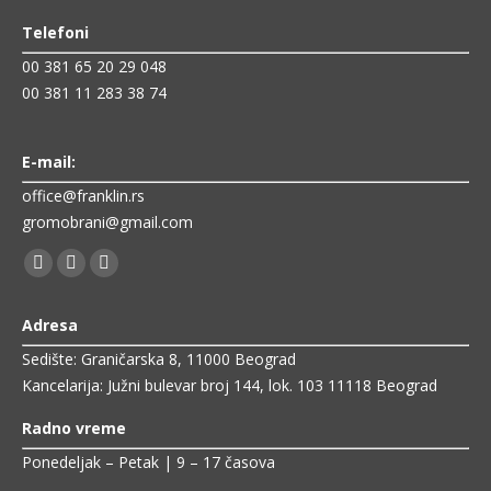
Telefoni
00 381 65 20 29 048
00 381 11 283 38 74
E-mail:
office@franklin.rs
gromobrani@gmail.com
Find us on:
Facebook
Linkedin
Mail
page
page
page
Adresa
opens
opens
opens
Sedište: Graničarska 8, 11000 Beograd
in
in
in
Kancelarija: Južni bulevar broj 144, lok. 103 11118 Beograd
new
new
new
window
window
window
Radno vreme
Ponedeljak – Petak | 9 – 17 časova