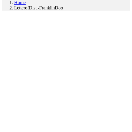
Home
LetterofDist.-FranklinDoo