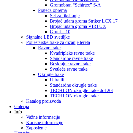
Gromobran “Schirtec” S-A
Prateća oprema
Set za fiksiranje
Brojač udara groma Striker LCX 17
Brojač udara groma VIRTU®
Grunt – 10
Signalne LED svetiljke
Poliestarske trake za dizanje tereta
Ravne trake
Kvadripleks ravne trake
Standardne ravne trake
Beskrajne ravne trake
Svetleće ravne trake
Okrugle trake
Ultralift
Standardne okrugle trake
TECHLON okrugle trake do120t
TECHLON okrugle trake
Katalog proizvoda
Galerija
Info
Važne informacije
Korisne informacije
Zaposlenje