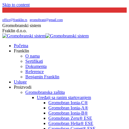
Skip to content
Južni bulevar broj 144 | Beograd
065 20 29 048
office@franklin.rs
|
gromobrani@gmail.com
Gromobranski sistem
Fraklin d.o.o.
Početna
Franklin
O nama
Sertifikati
Dokumenta
Reference
Benjamin Franklin
Usluge
Proizvodi
Gromobranska zaštita
Uređaji sa ranim startovanjem
Gromobran Ionia-C®
Gromobran Ionia-A®
Gromobran Ionia-B®
Gromobran Zeru® ESE
Gromobran Helia® ESE
Gromobran Comet® ESE