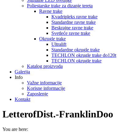
Signalne LED svetiljke
Poliestarske trake za dizanje tereta
Ravne trake
Kvadripleks ravne trake
Standardne ravne trake
Beskrajne ravne trake
Svetleće ravne trake
Okrugle trake
Ultralift
Standardne okrugle trake
TECHLON okrugle trake do120t
TECHLON okrugle trake
Katalog proizvoda
Galerija
Info
Važne informacije
Korisne informacije
Zaposlenje
Kontakt
LetterofDist.-FranklinDoo
You are here: