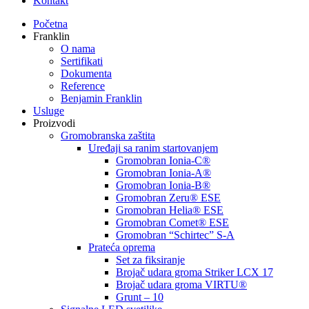
Kontakt
Početna
Franklin
O nama
Sertifikati
Dokumenta
Reference
Benjamin Franklin
Usluge
Proizvodi
Gromobranska zaštita
Uređaji sa ranim startovanjem
Gromobran Ionia-C®
Gromobran Ionia-A®
Gromobran Ionia-B®
Gromobran Zeru® ESE
Gromobran Helia® ESE
Gromobran Comet® ESE
Gromobran “Schirtec” S-A
Prateća oprema
Set za fiksiranje
Brojač udara groma Striker LCX 17
Brojač udara groma VIRTU®
Grunt – 10