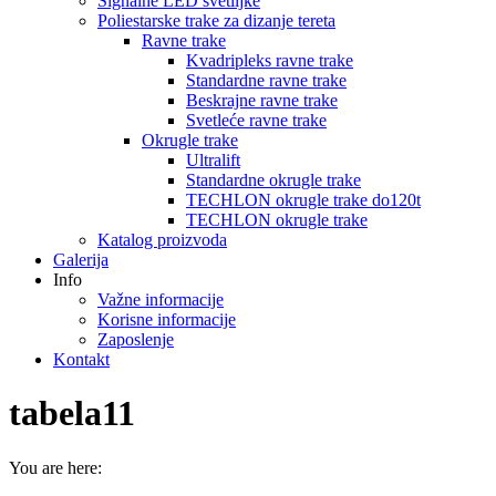
Signalne LED svetiljke
Poliestarske trake za dizanje tereta
Ravne trake
Kvadripleks ravne trake
Standardne ravne trake
Beskrajne ravne trake
Svetleće ravne trake
Okrugle trake
Ultralift
Standardne okrugle trake
TECHLON okrugle trake do120t
TECHLON okrugle trake
Katalog proizvoda
Galerija
Info
Važne informacije
Korisne informacije
Zaposlenje
Kontakt
tabela11
You are here: