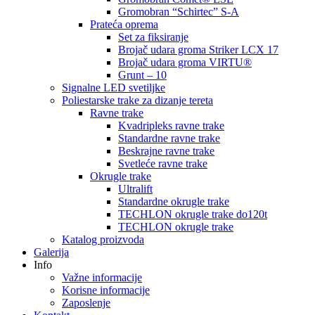
Gromobran “Schirtec” S-A
Prateća oprema
Set za fiksiranje
Brojač udara groma Striker LCX 17
Brojač udara groma VIRTU®
Grunt – 10
Signalne LED svetiljke
Poliestarske trake za dizanje tereta
Ravne trake
Kvadripleks ravne trake
Standardne ravne trake
Beskrajne ravne trake
Svetleće ravne trake
Okrugle trake
Ultralift
Standardne okrugle trake
TECHLON okrugle trake do120t
TECHLON okrugle trake
Katalog proizvoda
Galerija
Info
Važne informacije
Korisne informacije
Zaposlenje