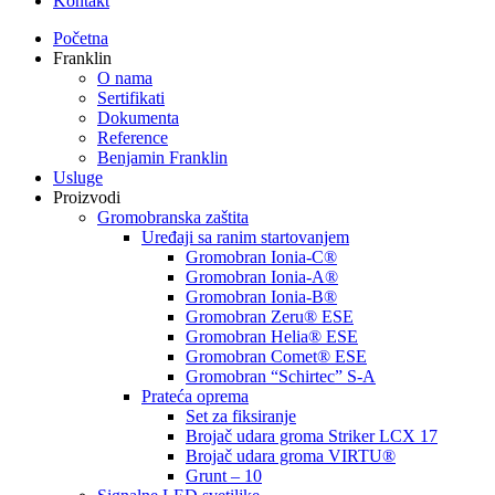
Kontakt
Početna
Franklin
O nama
Sertifikati
Dokumenta
Reference
Benjamin Franklin
Usluge
Proizvodi
Gromobranska zaštita
Uređaji sa ranim startovanjem
Gromobran Ionia-C®
Gromobran Ionia-A®
Gromobran Ionia-B®
Gromobran Zeru® ESE
Gromobran Helia® ESE
Gromobran Comet® ESE
Gromobran “Schirtec” S-A
Prateća oprema
Set za fiksiranje
Brojač udara groma Striker LCX 17
Brojač udara groma VIRTU®
Grunt – 10