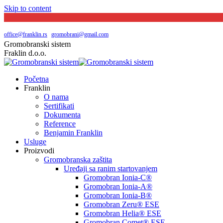
Skip to content
Južni bulevar broj 144 | Beograd
065 20 29 048
office@franklin.rs
|
gromobrani@gmail.com
Gromobranski sistem
Fraklin d.o.o.
Početna
Franklin
O nama
Sertifikati
Dokumenta
Reference
Benjamin Franklin
Usluge
Proizvodi
Gromobranska zaštita
Uređaji sa ranim startovanjem
Gromobran Ionia-C®
Gromobran Ionia-A®
Gromobran Ionia-B®
Gromobran Zeru® ESE
Gromobran Helia® ESE
Gromobran Comet® ESE