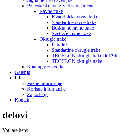
Signalne LED svetiljke
Poliestarske trake za dizanje tereta
Ravne trake
Kvadripleks ravne trake
Standardne ravne trake
Beskrajne ravne trake
Svetleće ravne trake
Okrugle trake
Ultralift
Standardne okrugle trake
TECHLON okrugle trake do120t
TECHLON okrugle trake
Katalog proizvoda
Galerija
Info
Važne informacije
Korisne informacije
Zaposlenje
Kontakt
delovi
You are here: