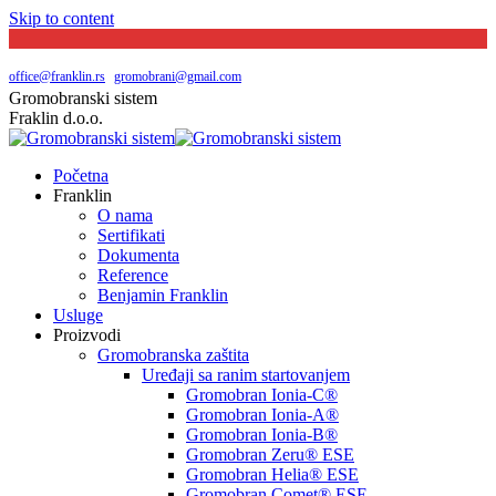
Skip to content
Južni bulevar broj 144 | Beograd
065 20 29 048
office@franklin.rs
|
gromobrani@gmail.com
Gromobranski sistem
Fraklin d.o.o.
Početna
Franklin
O nama
Sertifikati
Dokumenta
Reference
Benjamin Franklin
Usluge
Proizvodi
Gromobranska zaštita
Uređaji sa ranim startovanjem
Gromobran Ionia-C®
Gromobran Ionia-A®
Gromobran Ionia-B®
Gromobran Zeru® ESE
Gromobran Helia® ESE
Gromobran Comet® ESE