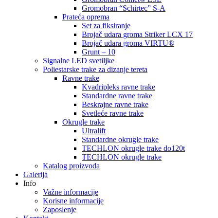
Gromobran “Schirtec” S-A
Prateća oprema
Set za fiksiranje
Brojač udara groma Striker LCX 17
Brojač udara groma VIRTU®
Grunt – 10
Signalne LED svetiljke
Poliestarske trake za dizanje tereta
Ravne trake
Kvadripleks ravne trake
Standardne ravne trake
Beskrajne ravne trake
Svetleće ravne trake
Okrugle trake
Ultralift
Standardne okrugle trake
TECHLON okrugle trake do120t
TECHLON okrugle trake
Katalog proizvoda
Galerija
Info
Važne informacije
Korisne informacije
Zaposlenje