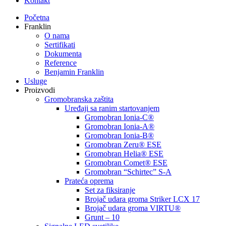
Kontakt
Početna
Franklin
O nama
Sertifikati
Dokumenta
Reference
Benjamin Franklin
Usluge
Proizvodi
Gromobranska zaštita
Uređaji sa ranim startovanjem
Gromobran Ionia-C®
Gromobran Ionia-A®
Gromobran Ionia-B®
Gromobran Zeru® ESE
Gromobran Helia® ESE
Gromobran Comet® ESE
Gromobran “Schirtec” S-A
Prateća oprema
Set za fiksiranje
Brojač udara groma Striker LCX 17
Brojač udara groma VIRTU®
Grunt – 10