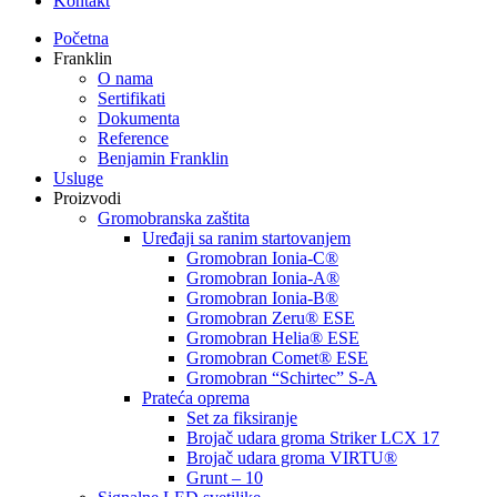
Kontakt
Početna
Franklin
O nama
Sertifikati
Dokumenta
Reference
Benjamin Franklin
Usluge
Proizvodi
Gromobranska zaštita
Uređaji sa ranim startovanjem
Gromobran Ionia-C®
Gromobran Ionia-A®
Gromobran Ionia-B®
Gromobran Zeru® ESE
Gromobran Helia® ESE
Gromobran Comet® ESE
Gromobran “Schirtec” S-A
Prateća oprema
Set za fiksiranje
Brojač udara groma Striker LCX 17
Brojač udara groma VIRTU®
Grunt – 10