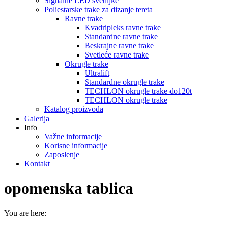
Signalne LED svetiljke
Poliestarske trake za dizanje tereta
Ravne trake
Kvadripleks ravne trake
Standardne ravne trake
Beskrajne ravne trake
Svetleće ravne trake
Okrugle trake
Ultralift
Standardne okrugle trake
TECHLON okrugle trake do120t
TECHLON okrugle trake
Katalog proizvoda
Galerija
Info
Važne informacije
Korisne informacije
Zaposlenje
Kontakt
opomenska tablica
You are here: