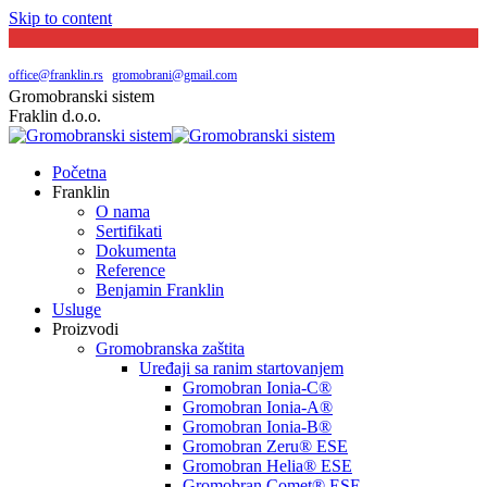
Skip to content
Južni bulevar broj 144 | Beograd
065 20 29 048
office@franklin.rs
|
gromobrani@gmail.com
Gromobranski sistem
Fraklin d.o.o.
Početna
Franklin
O nama
Sertifikati
Dokumenta
Reference
Benjamin Franklin
Usluge
Proizvodi
Gromobranska zaštita
Uređaji sa ranim startovanjem
Gromobran Ionia-C®
Gromobran Ionia-A®
Gromobran Ionia-B®
Gromobran Zeru® ESE
Gromobran Helia® ESE
Gromobran Comet® ESE