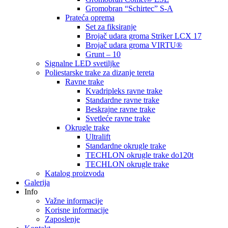
Gromobran “Schirtec” S-A
Prateća oprema
Set za fiksiranje
Brojač udara groma Striker LCX 17
Brojač udara groma VIRTU®
Grunt – 10
Signalne LED svetiljke
Poliestarske trake za dizanje tereta
Ravne trake
Kvadripleks ravne trake
Standardne ravne trake
Beskrajne ravne trake
Svetleće ravne trake
Okrugle trake
Ultralift
Standardne okrugle trake
TECHLON okrugle trake do120t
TECHLON okrugle trake
Katalog proizvoda
Galerija
Info
Važne informacije
Korisne informacije
Zaposlenje