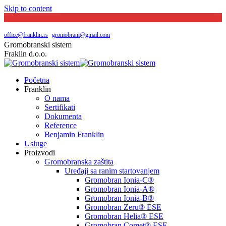
Skip to content
Južni bulevar broj 144 | Beograd
065 20 29 048
office@franklin.rs
|
gromobrani@gmail.com
Gromobranski sistem
Fraklin d.o.o.
Početna
Franklin
O nama
Sertifikati
Dokumenta
Reference
Benjamin Franklin
Usluge
Proizvodi
Gromobranska zaštita
Uređaji sa ranim startovanjem
Gromobran Ionia-C®
Gromobran Ionia-A®
Gromobran Ionia-B®
Gromobran Zeru® ESE
Gromobran Helia® ESE
Gromobran Comet® ESE