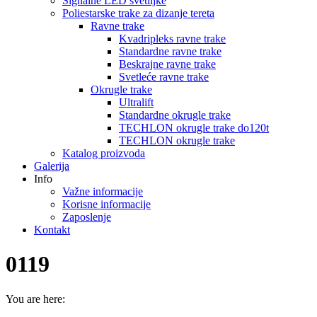
Signalne LED svetiljke
Poliestarske trake za dizanje tereta
Ravne trake
Kvadripleks ravne trake
Standardne ravne trake
Beskrajne ravne trake
Svetleće ravne trake
Okrugle trake
Ultralift
Standardne okrugle trake
TECHLON okrugle trake do120t
TECHLON okrugle trake
Katalog proizvoda
Galerija
Info
Važne informacije
Korisne informacije
Zaposlenje
Kontakt
0119
You are here: