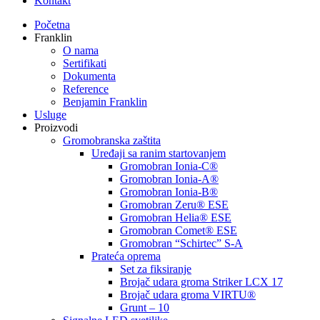
Kontakt
Početna
Franklin
O nama
Sertifikati
Dokumenta
Reference
Benjamin Franklin
Usluge
Proizvodi
Gromobranska zaštita
Uređaji sa ranim startovanjem
Gromobran Ionia-C®
Gromobran Ionia-A®
Gromobran Ionia-B®
Gromobran Zeru® ESE
Gromobran Helia® ESE
Gromobran Comet® ESE
Gromobran “Schirtec” S-A
Prateća oprema
Set za fiksiranje
Brojač udara groma Striker LCX 17
Brojač udara groma VIRTU®
Grunt – 10