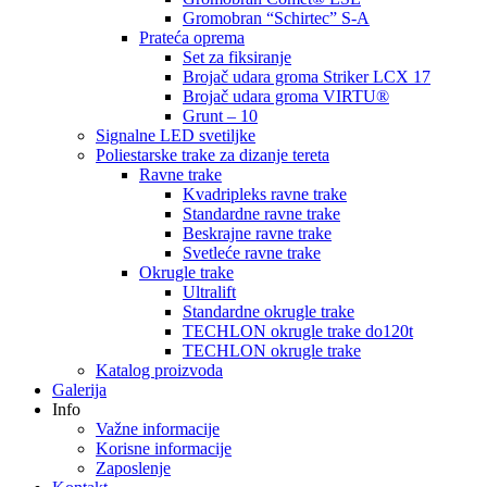
Gromobran “Schirtec” S-A
Prateća oprema
Set za fiksiranje
Brojač udara groma Striker LCX 17
Brojač udara groma VIRTU®
Grunt – 10
Signalne LED svetiljke
Poliestarske trake za dizanje tereta
Ravne trake
Kvadripleks ravne trake
Standardne ravne trake
Beskrajne ravne trake
Svetleće ravne trake
Okrugle trake
Ultralift
Standardne okrugle trake
TECHLON okrugle trake do120t
TECHLON okrugle trake
Katalog proizvoda
Galerija
Info
Važne informacije
Korisne informacije
Zaposlenje