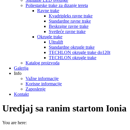
Signalne LED svetiljke
Poliestarske trake za dizanje tereta
Ravne trake
Kvadripleks ravne trake
Standardne ravne trake
Beskrajne ravne trake
Svetleće ravne trake
Okrugle trake
Ultralift
Standardne okrugle trake
TECHLON okrugle trake do120t
TECHLON okrugle trake
Katalog proizvoda
Galerija
Info
Važne informacije
Korisne informacije
Zaposlenje
Kontakt
Uredjaj sa ranim startom Ionia
You are here: