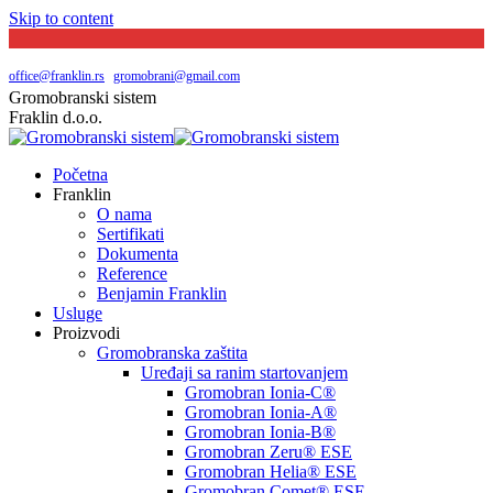
Skip to content
Južni bulevar broj 144 | Beograd
065 20 29 048
office@franklin.rs
|
gromobrani@gmail.com
Gromobranski sistem
Fraklin d.o.o.
Početna
Franklin
O nama
Sertifikati
Dokumenta
Reference
Benjamin Franklin
Usluge
Proizvodi
Gromobranska zaštita
Uređaji sa ranim startovanjem
Gromobran Ionia-C®
Gromobran Ionia-A®
Gromobran Ionia-B®
Gromobran Zeru® ESE
Gromobran Helia® ESE
Gromobran Comet® ESE