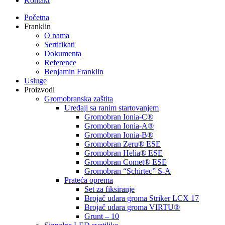
Kontakt
Početna
Franklin
O nama
Sertifikati
Dokumenta
Reference
Benjamin Franklin
Usluge
Proizvodi
Gromobranska zaštita
Uređaji sa ranim startovanjem
Gromobran Ionia-C®
Gromobran Ionia-A®
Gromobran Ionia-B®
Gromobran Zeru® ESE
Gromobran Helia® ESE
Gromobran Comet® ESE
Gromobran “Schirtec” S-A
Prateća oprema
Set za fiksiranje
Brojač udara groma Striker LCX 17
Brojač udara groma VIRTU®
Grunt – 10