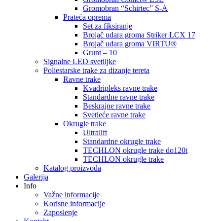
Gromobran “Schirtec” S-A
Prateća oprema
Set za fiksiranje
Brojač udara groma Striker LCX 17
Brojač udara groma VIRTU®
Grunt – 10
Signalne LED svetiljke
Poliestarske trake za dizanje tereta
Ravne trake
Kvadripleks ravne trake
Standardne ravne trake
Beskrajne ravne trake
Svetleće ravne trake
Okrugle trake
Ultralift
Standardne okrugle trake
TECHLON okrugle trake do120t
TECHLON okrugle trake
Katalog proizvoda
Galerija
Info
Važne informacije
Korisne informacije
Zaposlenje