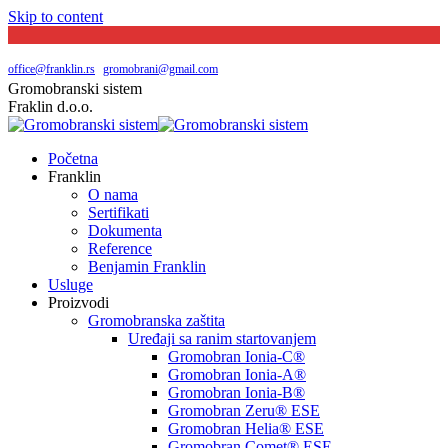
Skip to content
Južni bulevar broj 144 | Beograd
065 20 29 048
office@franklin.rs
|
gromobrani@gmail.com
Gromobranski sistem
Fraklin d.o.o.
Početna
Franklin
O nama
Sertifikati
Dokumenta
Reference
Benjamin Franklin
Usluge
Proizvodi
Gromobranska zaštita
Uređaji sa ranim startovanjem
Gromobran Ionia-C®
Gromobran Ionia-A®
Gromobran Ionia-B®
Gromobran Zeru® ESE
Gromobran Helia® ESE
Gromobran Comet® ESE