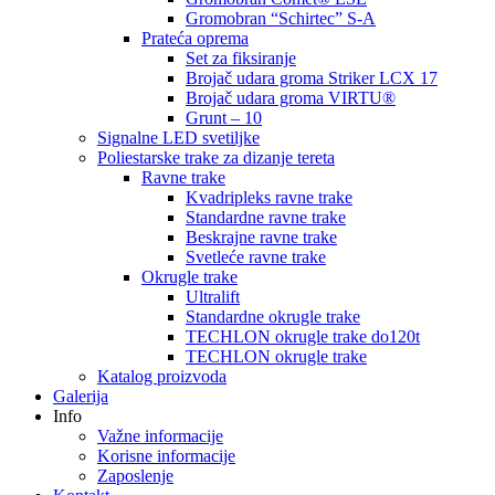
Gromobran “Schirtec” S-A
Prateća oprema
Set za fiksiranje
Brojač udara groma Striker LCX 17
Brojač udara groma VIRTU®
Grunt – 10
Signalne LED svetiljke
Poliestarske trake za dizanje tereta
Ravne trake
Kvadripleks ravne trake
Standardne ravne trake
Beskrajne ravne trake
Svetleće ravne trake
Okrugle trake
Ultralift
Standardne okrugle trake
TECHLON okrugle trake do120t
TECHLON okrugle trake
Katalog proizvoda
Galerija
Info
Važne informacije
Korisne informacije
Zaposlenje