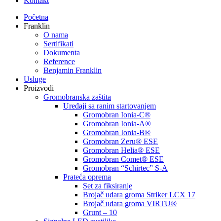
Kontakt
Početna
Franklin
O nama
Sertifikati
Dokumenta
Reference
Benjamin Franklin
Usluge
Proizvodi
Gromobranska zaštita
Uređaji sa ranim startovanjem
Gromobran Ionia-C®
Gromobran Ionia-A®
Gromobran Ionia-B®
Gromobran Zeru® ESE
Gromobran Helia® ESE
Gromobran Comet® ESE
Gromobran “Schirtec” S-A
Prateća oprema
Set za fiksiranje
Brojač udara groma Striker LCX 17
Brojač udara groma VIRTU®
Grunt – 10