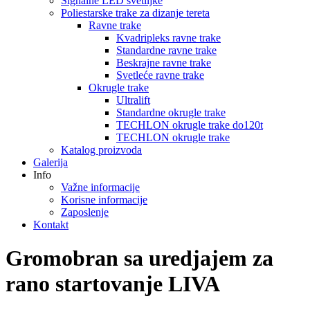
Signalne LED svetiljke
Poliestarske trake za dizanje tereta
Ravne trake
Kvadripleks ravne trake
Standardne ravne trake
Beskrajne ravne trake
Svetleće ravne trake
Okrugle trake
Ultralift
Standardne okrugle trake
TECHLON okrugle trake do120t
TECHLON okrugle trake
Katalog proizvoda
Galerija
Info
Važne informacije
Korisne informacije
Zaposlenje
Kontakt
Gromobran sa uredjajem za
rano startovanje LIVA